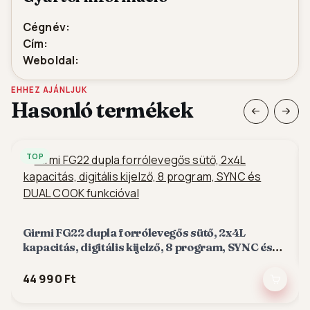
Cégnév:
Cím:
Weboldal:
EHHEZ AJÁNLJUK
Hasonló termékek
TOP
Girmi FG22 dupla forrólevegős sütő, 2x4L
kapacitás, digitális kijelző, 8 program, SYNC és
DUAL COOK funkcióval
44 990 Ft