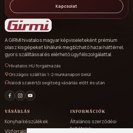
Kapcsolat
A GIRMI hivatalos magyar képviseleteként prémium
olasz kisgépeket kínálunk megbízható hazai háttérrel,
gyors szállítással és elérhető ügyfélszolgálattal.
Hivatalos HU forgalmazás
Országos szállítás 1-2 munkanapon belül
Valódi szakértői segítség vásárlás előtt és után
VÁSÁRLÁS
INFORMÁCIÓK
Konyhai készülékek
Általános szerződési
feltételek
Vízforralók