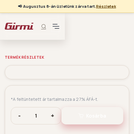
📢
Augusztus 8-án üzletünk zárva tart.
Részletek
TERMÉK RÉSZLETEK
*A feltüntetett ár tartalmazza a 27% ÁFÁ-t.
-
+
Kosárba