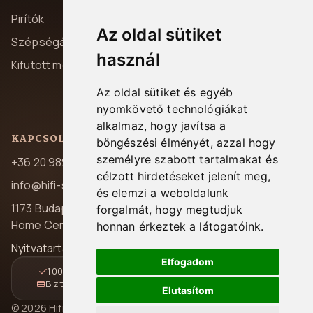
Adatvédelem
Pirítók
Az oldal sütiket
Szállítás és fizetés
Szépségápolás
használ
Garancia
Kifutott modellek
Elállás
Az oldal sütiket és egyéb
Kapcsolat
nyomkövető technológiákat
alkalmaz, hogy javítsa a
KAPCSOLAT
böngészési élményét, azzal hogy
személyre szabott tartalmakat és
+36 20 989 7969
célzott hirdetéseket jelenít meg,
info@hifi-station.hu
és elemzi a weboldalunk
1173 Budapest, Pesti út 237.
forgalmát, hogy megtudjuk
Home Center A/39
honnan érkeztek a látogatóink.
Nyitvatartás: H-P 08:00-16:30
Elfogadom
100% magyar jótállás
Gyors és követhető kézbesítés
Biztonságos online fizetés
14 napos elállási lehetőség
Elutasítom
© 2026 Hifi Station Kft. Minden jog fenntartva.