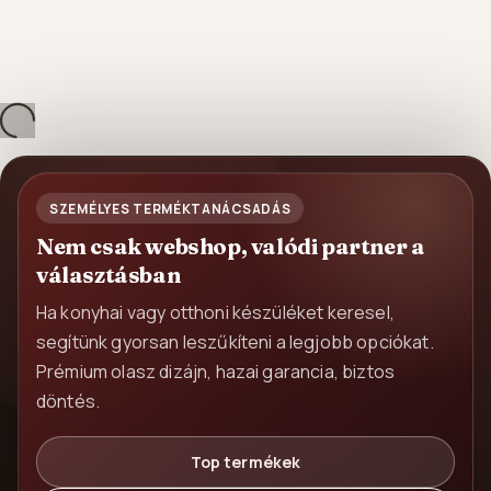
tés...
SZEMÉLYES TERMÉKTANÁCSADÁS
Nem csak webshop, valódi partner a
választásban
Ha konyhai vagy otthoni készüléket keresel,
segítünk gyorsan leszűkíteni a legjobb opciókat.
Prémium olasz dizájn, hazai garancia, biztos
döntés.
Top termékek