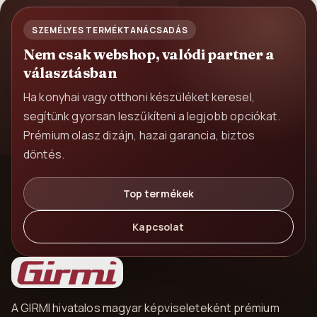
SZEMÉLYES TERMÉKTANÁCSADÁS
Nem csak webshop, valódi partner a
választásban
Ha konyhai vagy otthoni készüléket keresel,
segítünk gyorsan leszűkíteni a legjobb opciókat.
Prémium olasz dizájn, hazai garancia, biztos
döntés.
Top termékek
Kapcsolat
A GIRMI hivatalos magyar képviseleteként prémium