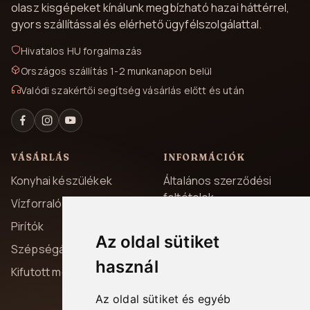
olasz kisgépeket kínálunk megbízható hazai háttérrel,
gyors szállítással és elérhető ügyfélszolgálattal.
Hivatalos HU forgalmazás
Országos szállítás 1-2 munkanapon belül
Valódi szakértői segítség vásárlás előtt és után
VÁSÁRLÁS
INFORMÁCIÓK
Konyhai készülékek
Általános szerződési
feltételek
Vízforralók
Adatvédelem
Pirítók
Az oldal sütiket
Szállítás és fizetés
Szépségápolás
használ
Garancia
Kifutott modellek
Elállás
Az oldal sütiket és egyéb