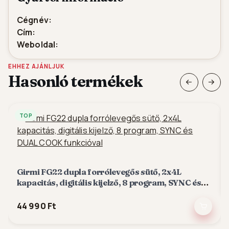
Cégnév:
Cím:
Weboldal:
EHHEZ AJÁNLJUK
Hasonló termékek
TOP
Girmi FG22 dupla forrólevegős sütő, 2x4L
kapacitás, digitális kijelző, 8 program, SYNC és
DUAL COOK funkcióval
44 990 Ft