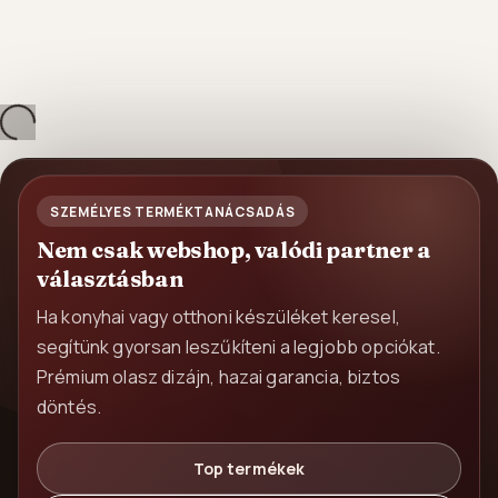
tés...
SZEMÉLYES TERMÉKTANÁCSADÁS
Nem csak webshop, valódi partner a
választásban
Ha konyhai vagy otthoni készüléket keresel,
segítünk gyorsan leszűkíteni a legjobb opciókat.
Prémium olasz dizájn, hazai garancia, biztos
döntés.
Top termékek