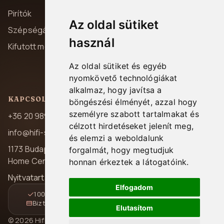
Adatvédelem
Pirítók
Az oldal sütiket
Szállítás és fizetés
Szépségápolás
használ
Garancia
Kifutott modellek
Elállás
Az oldal sütiket és egyéb
Kapcsolat
nyomkövető technológiákat
alkalmaz, hogy javítsa a
KAPCSOLAT
böngészési élményét, azzal hogy
személyre szabott tartalmakat és
+36 20 989 7969
célzott hirdetéseket jelenít meg,
info@hifi-station.hu
és elemzi a weboldalunk
1173 Budapest, Pesti út 237.
forgalmát, hogy megtudjuk
Home Center A/39
honnan érkeztek a látogatóink.
Nyitvatartás: H-P 08:00-16:30
Elfogadom
100% magyar jótállás
Gyors és követhető kézbesítés
Biztonságos online fizetés
14 napos elállási lehetőség
Elutasítom
© 2026 Hifi Station Kft. Minden jog fenntartva.