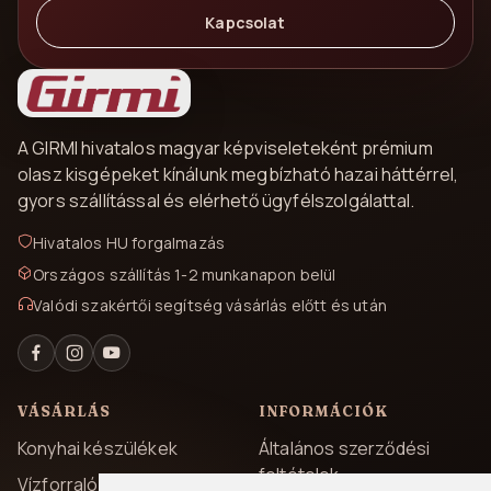
Kapcsolat
A GIRMI hivatalos magyar képviseleteként prémium
olasz kisgépeket kínálunk megbízható hazai háttérrel,
gyors szállítással és elérhető ügyfélszolgálattal.
Hivatalos HU forgalmazás
Országos szállítás 1-2 munkanapon belül
Valódi szakértői segítség vásárlás előtt és után
VÁSÁRLÁS
INFORMÁCIÓK
Konyhai készülékek
Általános szerződési
feltételek
Vízforralók