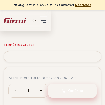
📢
Augusztus 8-án üzletünk zárva tart.
Részletek
TERMÉK RÉSZLETEK
*A feltüntetett ár tartalmazza a 27% ÁFÁ-t.
-
+
Kosárba