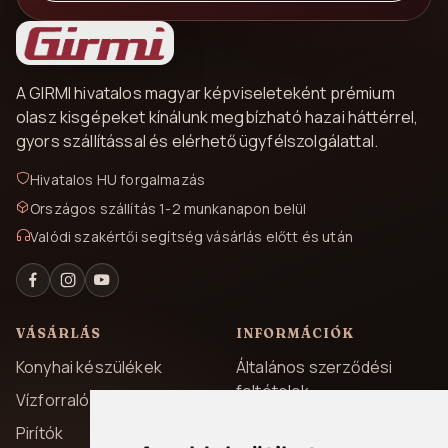
A GIRMI hivatalos magyar képviseleteként prémium
olasz kisgépeket kínálunk megbízható hazai háttérrel,
gyors szállítással és elérhető ügyfélszolgálattal.
Hivatalos HU forgalmazás
Országos szállítás 1-2 munkanapon belül
Valódi szakértői segítség vásárlás előtt és után
VÁSÁRLÁS
INFORMÁCIÓK
Konyhai készülékek
Általános szerződési
feltételek
Vízforralók
Adatvédelem
Pirítók