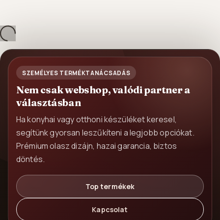
és...
SZEMÉLYES TERMÉKTANÁCSADÁS
Nem csak webshop, valódi partner a
választásban
Ha konyhai vagy otthoni készüléket keresel,
segítünk gyorsan leszűkíteni a legjobb opciókat.
Prémium olasz dizájn, hazai garancia, biztos
döntés.
Top termékek
Kapcsolat