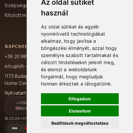
Az oldal sütiket
Szállítás és fizetés
Szépségápolás
használ
Garancia
Kifutott modellek
Elállás
Az oldal sütiket és egyéb
Kapcsolat
nyomkövető technológiákat
alkalmaz, hogy javítsa a
KAPCSOLAT
böngészési élményét, azzal hogy
személyre szabott tartalmakat és
+36 20 989 7969
célzott hirdetéseket jelenít meg,
info@hifi-station.hu
és elemzi a weboldalunk
1173 Budapest, Pesti út 237.
forgalmát, hogy megtudjuk
Home Center A/39
honnan érkeztek a látogatóink.
Nyitvatartás: H-P 08:00-16:30
Elfogadom
100% magyar jótállás
Gyors és követhető kézbesítés
Biztonságos online fizetés
14 napos elállási lehetőség
Elutasítom
© 2026 Hifi Station Kft. Minden jog fenntartva.
Beállítások megváltoztatása