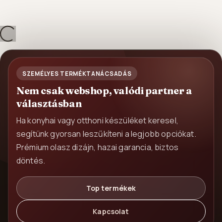
és...
SZEMÉLYES TERMÉKTANÁCSADÁS
Nem csak webshop, valódi partner a
választásban
Ha konyhai vagy otthoni készüléket keresel,
segítünk gyorsan leszűkíteni a legjobb opciókat.
Prémium olasz dizájn, hazai garancia, biztos
döntés.
Top termékek
Kapcsolat