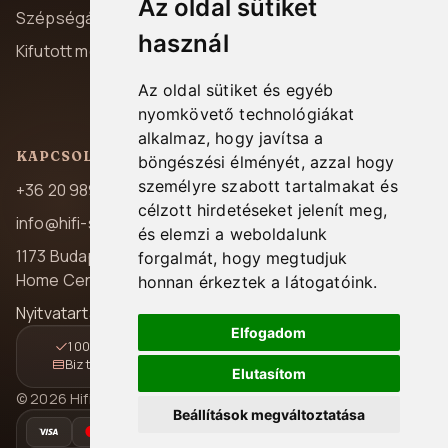
Az oldal sütiket
Szállítás és fizetés
Szépségápolás
használ
Garancia
Kifutott modellek
Elállás
Az oldal sütiket és egyéb
Kapcsolat
nyomkövető technológiákat
alkalmaz, hogy javítsa a
KAPCSOLAT
böngészési élményét, azzal hogy
személyre szabott tartalmakat és
+36 20 989 7969
célzott hirdetéseket jelenít meg,
info@hifi-station.hu
és elemzi a weboldalunk
1173 Budapest, Pesti út 237.
forgalmát, hogy megtudjuk
Home Center A/39
honnan érkeztek a látogatóink.
Nyitvatartás: H-P 08:00-16:30
Elfogadom
100% magyar jótállás
Gyors és követhető kézbesítés
Biztonságos online fizetés
14 napos elállási lehetőség
Elutasítom
© 2026 Hifi Station Kft. Minden jog fenntartva.
Beállítások megváltoztatása