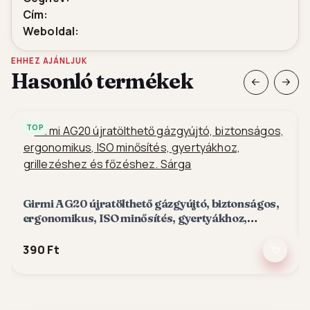
Cím:
Weboldal:
EHHEZ AJÁNLJUK
Hasonló termékek
TOP
Girmi AG20 újratölthető gázgyújtó, biztonságos,
ergonomikus, ISO minősítés, gyertyákhoz,
grillezéshez és főzéshez. Sárga
390 Ft