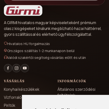
A GIRMI hivatalos magyar képviseleteként prémium
olasz kisgépeket kínálunk megbízható hazai háttérrel,
gyors szállítással és elérhető ügyfélszolgálattal.
Hivatalos HU forgalmazás
Országos szállítás 1-2 munkanapon belül
Valódi szakértői segítség vásárlás előtt és után
VÁSÁRLÁS
INFORMÁCIÓK
Konyhai készülékek
Általános szerződési
feltételek
Vízforralók
Adatvédelem
Pirítók