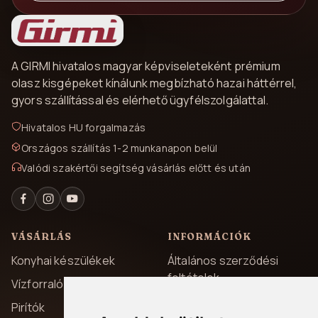
A GIRMI hivatalos magyar képviseleteként prémium
olasz kisgépeket kínálunk megbízható hazai háttérrel,
gyors szállítással és elérhető ügyfélszolgálattal.
Hivatalos HU forgalmazás
Országos szállítás 1-2 munkanapon belül
Valódi szakértői segítség vásárlás előtt és után
VÁSÁRLÁS
INFORMÁCIÓK
Konyhai készülékek
Általános szerződési
feltételek
Vízforralók
Adatvédelem
Pirítók