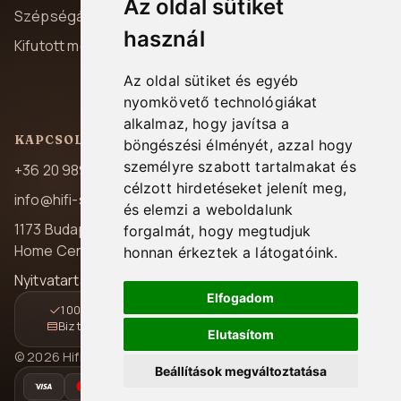
Az oldal sütiket
Szállítás és fizetés
Szépségápolás
használ
Garancia
Kifutott modellek
Elállás
Az oldal sütiket és egyéb
Kapcsolat
nyomkövető technológiákat
alkalmaz, hogy javítsa a
KAPCSOLAT
böngészési élményét, azzal hogy
személyre szabott tartalmakat és
+36 20 989 7969
célzott hirdetéseket jelenít meg,
info@hifi-station.hu
és elemzi a weboldalunk
1173 Budapest, Pesti út 237.
forgalmát, hogy megtudjuk
Home Center A/39
honnan érkeztek a látogatóink.
Nyitvatartás: H-P 08:00-16:30
Elfogadom
100% magyar jótállás
Gyors és követhető kézbesítés
Biztonságos online fizetés
14 napos elállási lehetőség
Elutasítom
© 2026 Hifi Station Kft. Minden jog fenntartva.
Beállítások megváltoztatása