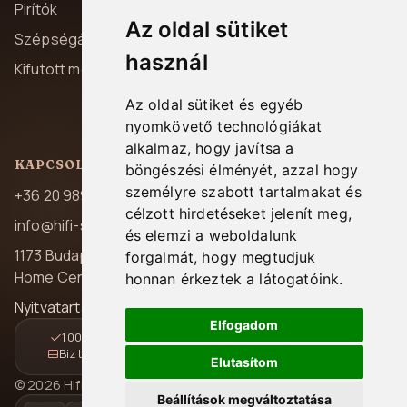
Adatvédelem
Pirítók
Az oldal sütiket
Szállítás és fizetés
Szépségápolás
használ
Garancia
Kifutott modellek
Elállás
Az oldal sütiket és egyéb
Kapcsolat
nyomkövető technológiákat
alkalmaz, hogy javítsa a
KAPCSOLAT
böngészési élményét, azzal hogy
személyre szabott tartalmakat és
+36 20 989 7969
célzott hirdetéseket jelenít meg,
info@hifi-station.hu
és elemzi a weboldalunk
1173 Budapest, Pesti út 237.
forgalmát, hogy megtudjuk
Home Center A/39
honnan érkeztek a látogatóink.
Nyitvatartás: H-P 08:00-16:30
Elfogadom
100% magyar jótállás
Gyors és követhető kézbesítés
Biztonságos online fizetés
14 napos elállási lehetőség
Elutasítom
© 2026 Hifi Station Kft. Minden jog fenntartva.
Beállítások megváltoztatása